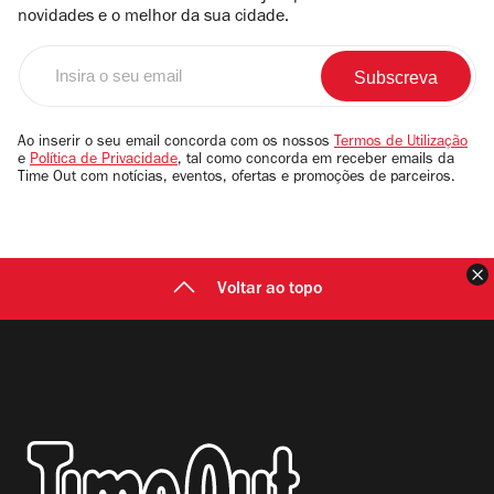
novidades e o melhor da sua cidade.
Insira
o
seu
email
Ao inserir o seu email concorda com os nossos
Termos de Utilização
e
Política de Privacidade
, tal como concorda em receber emails da
Time Out com notícias, eventos, ofertas e promoções de parceiros.
F
Voltar ao topo