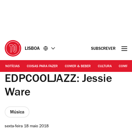
Ir
Ir
para
para
o
o
conteúdo
rodapé
LISBOA
SUBSCREVER
NOTÍCIAS
COISAS PARA FAZER
COMER & BEBER
CULTURA
COMPR
EDPCOOLJAZZ: Jessie
Ware
Música
sexta-feira 18 maio 2018