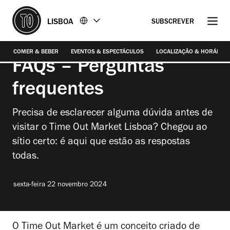
Ir
Ir
LISBOA
SUBSCREVER
para
para
Photograph: Joana Freitas
o
o
conteúdo
rodapé
COMER & BEBER
EVENTOS & ESPECTÁCULOS
LOCALIZAÇÃO & HORÁRIO
FAQs – Perguntas
frequentes
Precisa de esclarecer alguma dúvida antes de
visitar o Time Out Market Lisboa? Chegou ao
sítio certo: é aqui que estão as respostas
todas.
sexta-feira 22 novembro 2024
O Time Out Market é um conceito criado de