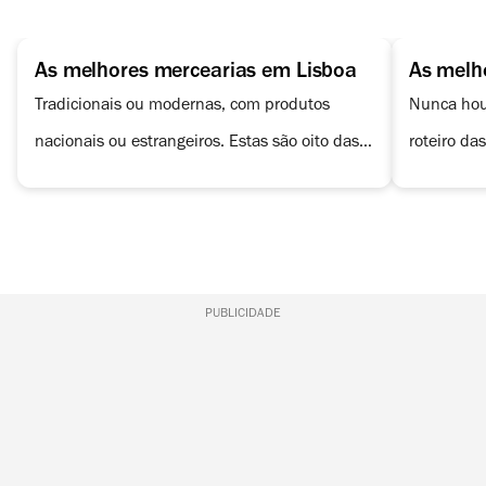
As melhores mercearias em Lisboa
As melh
Tradicionais ou modernas, com produtos
Nunca houv
nacionais ou estrangeiros. Estas são oito das
roteiro da
melhores mercearias em Lisboa.
Algumas n
têm óptima
PUBLICIDADE