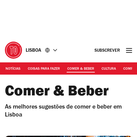
Ir
Ir
para
para
o
o
conteúdo
rodapé
LISBOA
SUBSCREVER
NOTÍCIAS
COISAS PARA FAZER
COMER & BEBER
CULTURA
COMPR
Comer & Beber
As melhores sugestões de comer e beber em
Lisboa