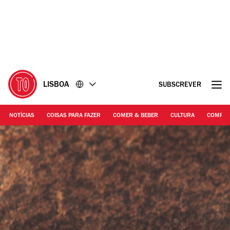
Ir
Ir
para
para
o
o
conteúdo
rodapé
LISBOA
SUBSCREVER
NOTÍCIAS
COISAS PARA FAZER
COMER & BEBER
CULTURA
COMPR