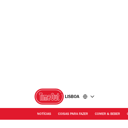
Ir
Ir
para
para
o
o
conteúdo
rodapé
LISBOA
NOTÍCIAS
COISAS PARA FAZER
COMER & BEBER