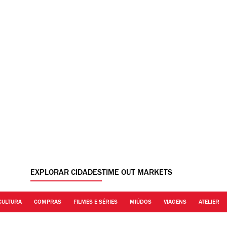
EXPLORAR CIDADES
TIME OUT MARKETS
CULTURA
COMPRAS
FILMES E SÉRIES
MIÚDOS
VIAGENS
ATELIER