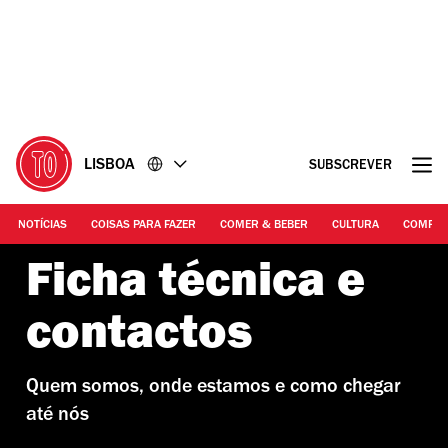
Ir
Ir
para
para
o
o
conteúdo
rodapé
LISBOA
SUBSCREVER
NOTÍCIAS
COISAS PARA FAZER
COMER & BEBER
CULTURA
COMPR
Ficha técnica e
contactos
Quem somos, onde estamos e como chegar
até nós