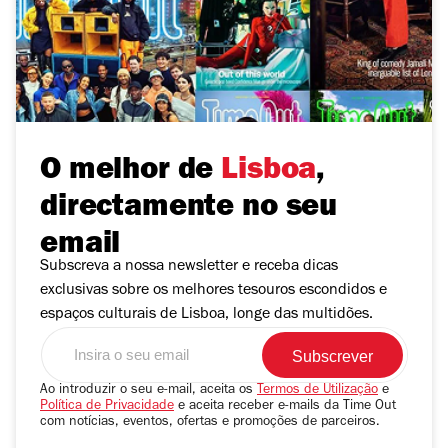
O melhor de
Lisboa
,
directamente no seu
email
Subscreva a nossa newsletter e receba dicas
exclusivas sobre os melhores tesouros escondidos e
espaços culturais de Lisboa, longe das multidões.
Insira
o
seu
Ao introduzir o seu e-mail, aceita os
Termos de Utilização
e
Política de Privacidade
e aceita receber e-mails da Time Out
email
com notícias, eventos, ofertas e promoções de parceiros.