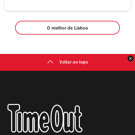
O melhor de Lisboa
F
Voltar ao topo