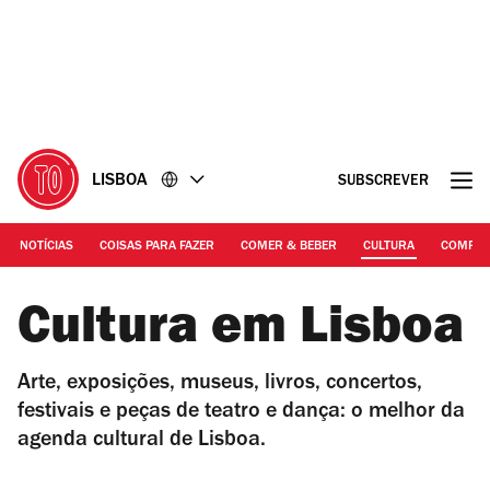
Ir
Ir
para
para
o
o
conteúdo
rodapé
LISBOA
SUBSCREVER
NOTÍCIAS
COISAS PARA FAZER
COMER & BEBER
CULTURA
COMPR
Cultura em Lisboa
Arte, exposições, museus, livros, concertos,
festivais e peças de teatro e dança: o melhor da
agenda cultural de Lisboa.