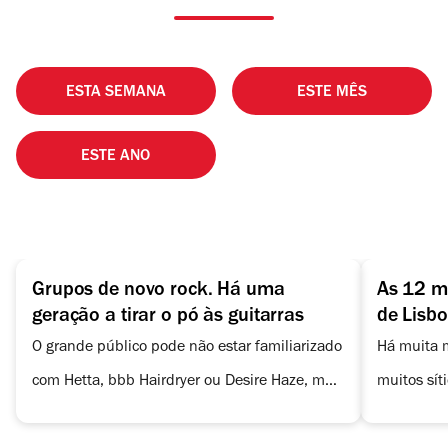
ESTA SEMANA
ESTE MÊS
ESTE ANO
Grupos de novo rock. Há uma
As 12 m
geração a tirar o pó às guitarras
de Lisb
O grande público pode não estar familiarizado
Há muita m
com Hetta, bbb Hairdryer ou Desire Haze, mas
muitos sít
a sua música merece ouvidos atentos.
salas de c