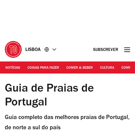
Ir
Ir
para
para
o
o
conteúdo
rodapé
LISBOA
SUBSCREVER
NOTÍCIAS
COISAS PARA FAZER
COMER & BEBER
CULTURA
COMPR
Fotografia: Arlindo Camacho | Praia da Samoqueira
Guia de Praias de
Portugal
Guia completo das melhores praias de Portugal,
de norte a sul do país