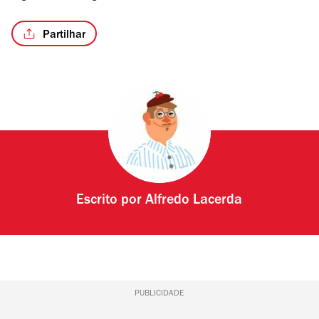
de
4
Partilhar
/6
Escrito por
Alfredo Lacerda
PUBLICIDADE