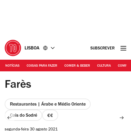
Ir
Ir
para
para
o
o
conteúdo
rodapé
LISBOA
SUBSCREVER
NOTÍCIAS
COISAS PARA FAZER
COMER & BEBER
CULTURA
COMPR
© Manuel Manso
Farès
Restaurantes | Árabe e Médio Oriente
Cais do Sodré
preço
2
segunda-feira 30 agosto 2021