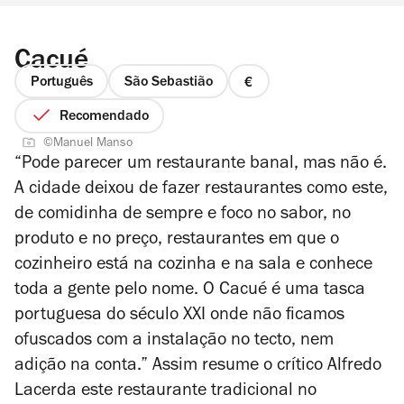
Cacué
Português
São Sebastião
preço
1
Recomendado
de
©Manuel Manso
4
“Pode parecer um restaurante banal, mas não é.
A cidade deixou de fazer restaurantes como este,
de comidinha de sempre e foco no sabor, no
produto e no preço, restaurantes em que o
cozinheiro está na cozinha e na sala e conhece
toda a gente pelo nome. O Cacué é uma tasca
portuguesa do século XXI onde não ficamos
ofuscados com a instalação no tecto, nem
adição na conta.” Assim resume o crítico Alfredo
Lacerda este restaurante tradicional no