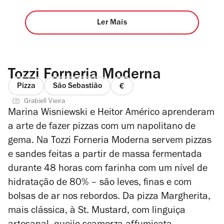
Ler Mais
Tozzi Forneria Moderna
Pizza
São Sebastião
preço
Grabiell Vieira
1
Marina Wisniewski e Heitor Américo aprenderam
de
a arte de fazer pizzas com um napolitano de
4
gema. Na Tozzi Forneria Moderna servem pizzas
e sandes feitas a partir de massa fermentada
durante 48 horas com farinha com um nível de
hidratação de 80% – são leves, finas e com
bolsas de ar nos rebordos. Da pizza Margherita,
mais clássica, à St. Mustard, com linguiça