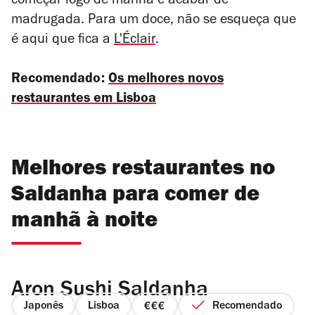
começar logo de manhã e acabar de
madrugada. Para um doce, não se esqueça que
é aqui que fica a
L'Éclair
.
Recomendado:
Os melhores novos
restaurantes em Lisboa
Melhores restaurantes no
Saldanha para comer de
manhã à noite
Aron Sushi Saldanha
Japonês
Lisboa
Recomendado
preço