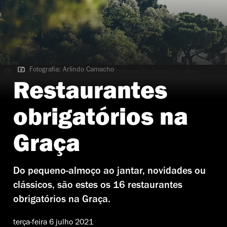
Fotografia: Arlindo Camacho
Fotografia: Arlindo Camacho | Miradouro da Graça, um dos
lugares para se refrescar
Restaurantes
obrigatórios na
Graça
Do pequeno-almoço ao jantar, novidades ou
clássicos, são estes os 16 restaurantes
obrigatórios na Graça.
terça-feira 6 julho 2021