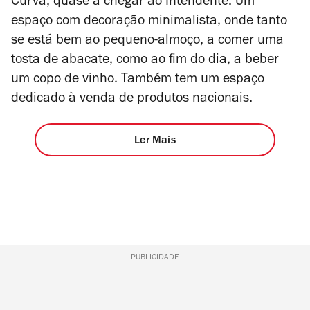
Curva, quase a chegar ao Intendente. Um
4
espaço com decoração minimalista, onde tanto
se está bem ao pequeno-almoço, a comer uma
tosta de abacate, como ao fim do dia, a beber
um copo de vinho. Também tem um espaço
dedicado à venda de produtos nacionais.
Ler Mais
PUBLICIDADE