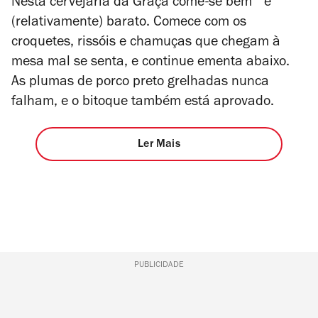
Nesta cervejaria da Graça come-se bem e
1
de
(relativamente) barato. Comece com os
4
croquetes, rissóis e chamuças que chegam à
mesa mal se senta, e continue ementa abaixo.
As plumas de porco preto grelhadas nunca
falham, e o bitoque também está aprovado.
Ler Mais
PUBLICIDADE