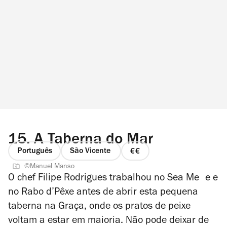
15.
A Taberna do Mar
Português
São Vicente
preço
©Manuel Manso
2
O chef Filipe Rodrigues trabalhou no Sea Me e e
de
no Rabo d’Pêxe antes de abrir esta pequena
4
taberna na Graça, onde os pratos de peixe
voltam a estar em maioria. Não pode deixar de