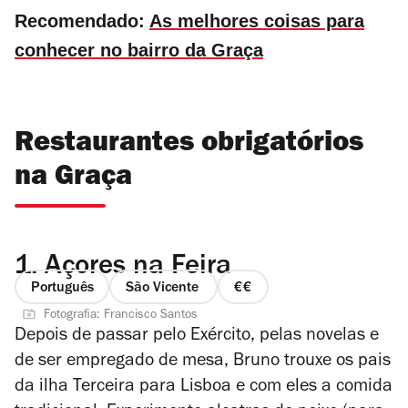
Recomendado:
As melhores coisas para
conhecer no bairro da Graça
Restaurantes obrigatórios
na Graça
1.
Açores na Feira
Português
São Vicente
preço
Fotografia: Francisco Santos
2
Depois de passar pelo Exército, pelas novelas e
de
de ser empregado de mesa, Bruno trouxe os pais
4
da ilha Terceira para Lisboa e com eles a comida