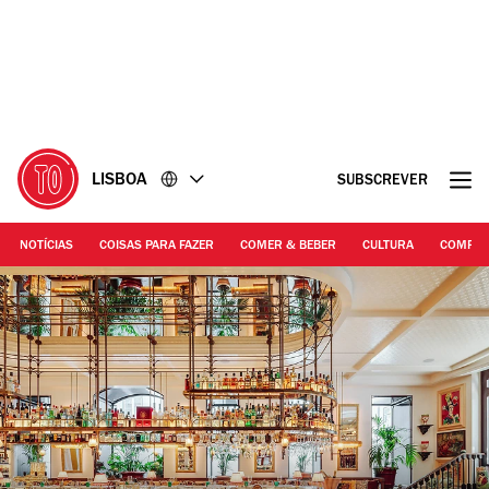
Ir
Ir
para
para
o
o
conteúdo
rodapé
LISBOA
SUBSCREVER
NOTÍCIAS
COISAS PARA FAZER
COMER & BEBER
CULTURA
COMPR