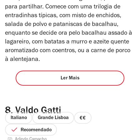
para partilhar. Comece com uma trilogia de
entradinhas típicas, com misto de enchidos,
salada de polvo e pataniscas de bacalhau,
enquanto se decide ora pelo bacalhau assado à
lagareiro, com batatas a murro e azeite quente
aromatizado com coentros, ou a carne de porco
à alentejana.
Ler Mais
8.
Valdo Gatti
Italiano
Grande Lisboa
preço
2
Recomendado
de
Arlindo Camacho