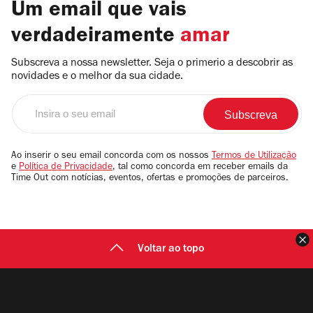
Um email que vais
verdadeiramente
amar
Subscreva a nossa newsletter. Seja o primerio a descobrir as
novidades e o melhor da sua cidade.
Insira
o
seu
email
Ao inserir o seu email concorda com os nossos
Termos de Utilização
e
Política de Privacidade
, tal como concorda em receber emails da
Time Out com notícias, eventos, ofertas e promoções de parceiros.
F
Voltar ao topo