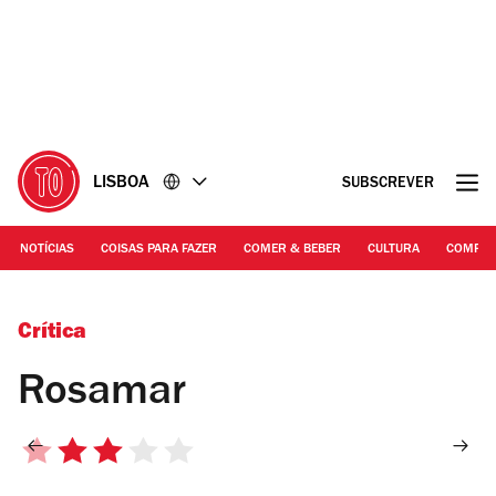
Ir
Ir
para
para
o
o
conteúdo
rodapé
LISBOA
SUBSCREVER
NOTÍCIAS
COISAS PARA FAZER
COMER & BEBER
CULTURA
COMPR
Ricardo Lopes
Crítica
Rosamar
3/5
estrelas