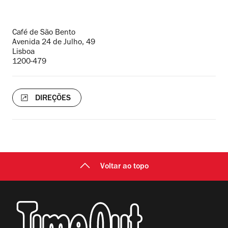
Endereço
Café de São Bento
Avenida 24 de Julho, 49
Lisboa
1200-479
DIREÇÕES
Voltar ao topo