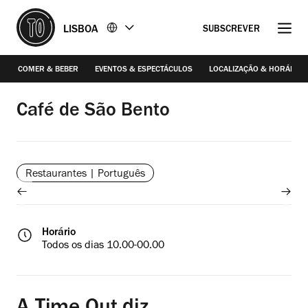
Ir
Ir
LISBOA
SUBSCREVER
para
para
o
o
conteúdo
rodapé
COMER & BEBER
EVENTOS & ESPECTÁCULOS
LOCALIZAÇÃO & HORÁRIO
Joana Freitas
Café de São Bento
Restaurantes | Português
Horário
Todos os dias 10.00-00.00
/2