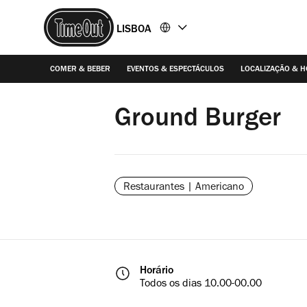
Ir
Ir
LISBOA
para
para
o
o
conteúdo
rodapé
COMER & BEBER
EVENTOS & ESPECTÁCULOS
LOCALIZAÇÃO & 
Ground Burger
Restaurantes | Americano
Horário
Todos os dias 10.00-00.00