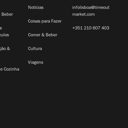
Notícias
infolisboa@timeout
 Beber
market.com
Coisas para Fazer
e
+351 210 607 403
culos
Comer & Beber
ção &
Cultura
Viagens
de Cozinha