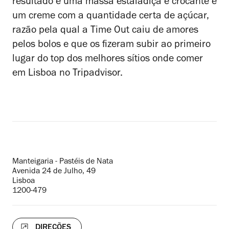
resultado é uma massa estaladiça e crocante e
um creme com a quantidade certa de açúcar,
razão pela qual a Time Out caiu de amores
pelos bolos e que os fizeram subir ao primeiro
lugar do top dos melhores sítios onde comer
em Lisboa no Tripadvisor.
Endereço
Manteigaria - Pastéis de Nata
Avenida 24 de Julho, 49
Lisboa
1200-479
DIREÇÕES