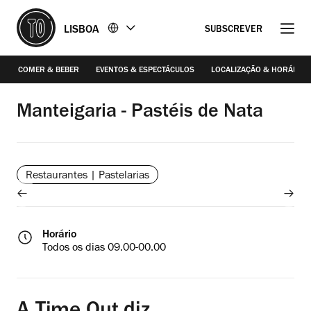
Ir
Ir
LISBOA
SUBSCREVER
para
para
o
o
conteúdo
rodapé
COMER & BEBER
EVENTOS & ESPECTÁCULOS
LOCALIZAÇÃO & HORÁRIO
Manuel Manso
Manteigaria - Pastéis de Nata
Restaurantes | Pastelarias
Horário
Todos os dias 09.00-00.00
/2