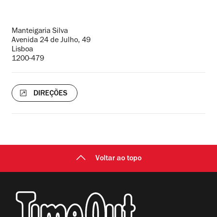
Endereço
Manteigaria Silva
Avenida 24 de Julho, 49
Lisboa
1200-479
DIREÇÕES
Voltar ao topo