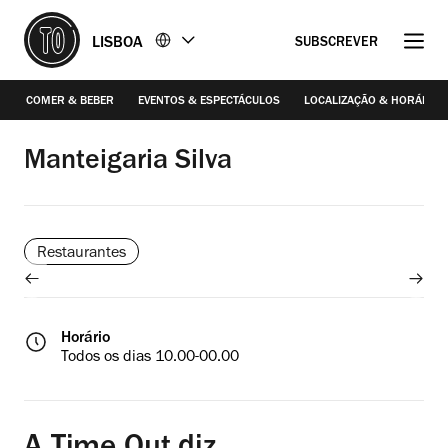
Ir
Ir
LISBOA
SUBSCREVER
para
para
o
o
conteúdo
rodapé
COMER & BEBER
EVENTOS & ESPECTÁCULOS
LOCALIZAÇÃO & HORÁRIO
Joana Freitas
Manteigaria Silva
Restaurantes
Horário
Todos os dias 10.00-00.00
/2