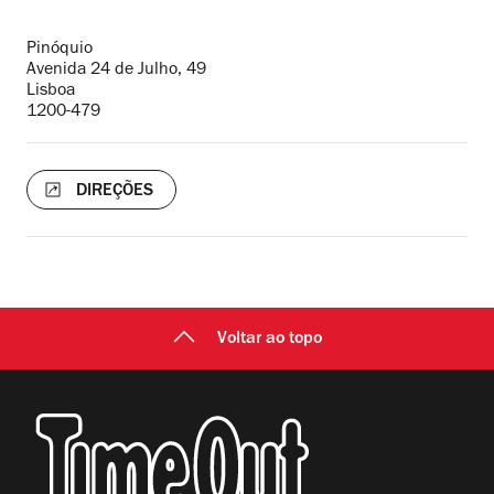
Endereço
Pinóquio
Avenida 24 de Julho, 49
Lisboa
1200-479
DIREÇÕES
Voltar ao topo