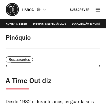
Ir
Ir
LISBOA
SUBSCREVER
para
para
o
o
conteúdo
rodapé
COMER & BEBER
EVENTOS & ESPECTÁCULOS
LOCALIZAÇÃO & HORÁRIO
Francisco Romão Pereira / Time Out
Pinóquio
Restaurantes
A Time Out diz
Desde 1982 e durante anos, os guarda-sóis
/2