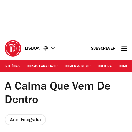
Ir
Ir
para
para
o
o
conteúdo
rodapé
LISBOA
SUBSCREVER
NOTÍCIAS
COISAS PARA FAZER
COMER & BEBER
CULTURA
COMPR
Fotografia: Pedro Soares
A Calma Que Vem De
Dentro
Arte, Fotografia