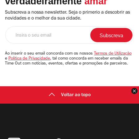
verdadeiramente
amar
Subscreva a nossa newsletter. Seja o primerio a descobrir as
novidades e o melhor da sua cidade.
Insira
o
seu
email
Ao inserir o seu email concorda com os nossos
Termos de Utilização
e
Política de Privacidade
, tal como concorda em receber emails da
Time Out com notícias, eventos, ofertas e promoções de parceiros.
F
Voltar ao topo