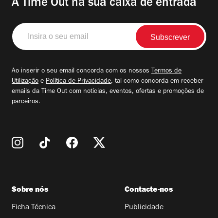
A Time Out na sua caixa de entrada
Insira
o
seu
email
Ao inserir o seu email concorda com os nossos
Termos de
Utilização
e
Política de Privacidade
, tal como concorda em receber
emails da Time Out com notícias, eventos, ofertas e promoções de
parceiros.
Sobre nós
Contacte-nos
Ficha Técnica
Publicidade