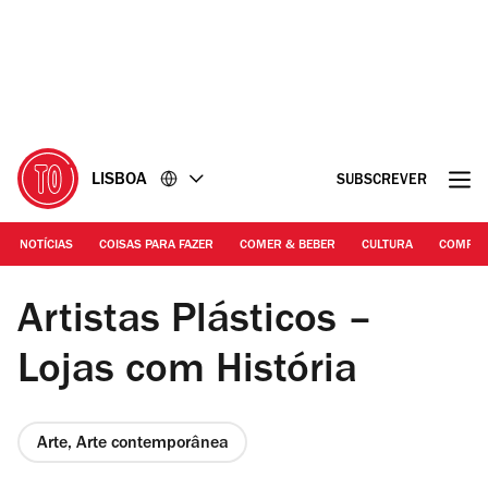
Ir
Ir
para
para
o
o
conteúdo
rodapé
LISBOA
SUBSCREVER
NOTÍCIAS
COISAS PARA FAZER
COMER & BEBER
CULTURA
COMPR
© EGEAC José Frade | Caza das Vellas Loreto
Artistas Plásticos –
Lojas com História
Arte, Arte contemporânea