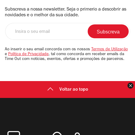
Subscreva a nossa newsletter. Seja o primerio a descobrir as
novidades e o melhor da sua cidade.
Insira
o
seu
email
Ao inserir o seu email concorda com os nossos
Termos de Utilização
e
Política de Privacidade
, tal como concorda em receber emails da
Time Out com notícias, eventos, ofertas e promoções de parceiros.
F
Voltar ao topo