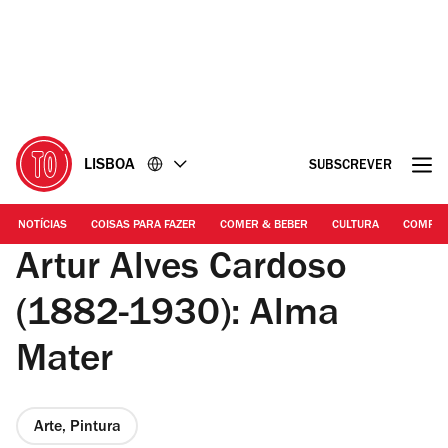
Ir
Ir
para
para
o
o
conteúdo
rodapé
LISBOA
SUBSCREVER
NOTÍCIAS
COISAS PARA FAZER
COMER & BEBER
CULTURA
COMPR
Artur Alves Cardoso
(1882-1930): Alma
Mater
Arte, Pintura