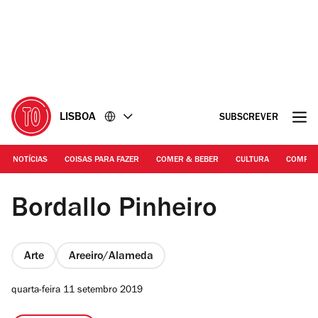
Ir
Ir
para
para
o
o
conteúdo
rodapé
LISBOA
SUBSCREVER
NOTÍCIAS
COISAS PARA FAZER
COMER & BEBER
CULTURA
COMPR
©DR | Bordallo Pinheiro
Bordallo Pinheiro
Arte
Areeiro/Alameda
quarta-feira 11 setembro 2019