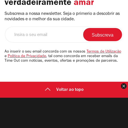
verdadeiramente
amar
Subscreva a nossa newsletter. Seja o primerio a descobrir as
novidades e o melhor da sua cidade.
Insira
o
seu
email
Ao inserir o seu email concorda com os nossos
Termos de Utilização
e
Política de Privacidade
, tal como concorda em receber emails da
Time Out com notícias, eventos, ofertas e promoções de parceiros.
F
Voltar ao topo