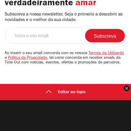
verdadeiramente
amar
Subscreva a nossa newsletter. Seja o primerio a descobrir as
novidades e o melhor da sua cidade.
Insira
o
seu
email
Ao inserir o seu email concorda com os nossos
Termos de Utilização
e
Política de Privacidade
, tal como concorda em receber emails da
Time Out com notícias, eventos, ofertas e promoções de parceiros.
F
Voltar ao topo