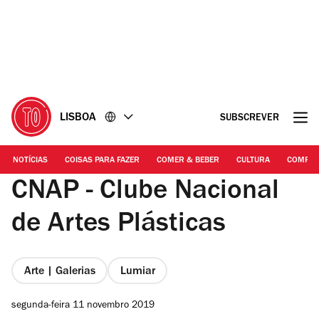
Ir
Ir
para
para
o
o
conteúdo
rodapé
LISBOA
SUBSCREVER
NOTÍCIAS
COISAS PARA FAZER
COMER & BEBER
CULTURA
COMPR
CNAP - Clube Nacional
de Artes Plásticas
Arte | Galerias
Lumiar
segunda-feira 11 novembro 2019