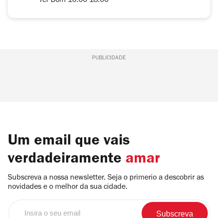
Ter-Dom 10.00-18.00
PUBLICIDADE
Um email que vais
verdadeiramente
amar
Subscreva a nossa newsletter. Seja o primerio a descobrir as
novidades e o melhor da sua cidade.
Insira
o