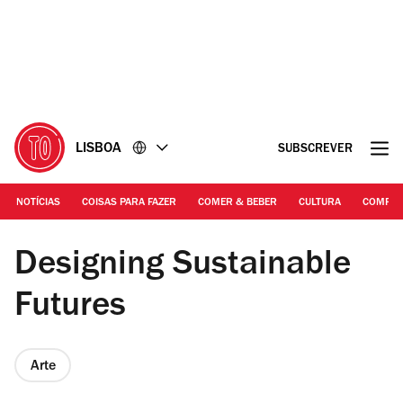
Ir
Ir
para
para
o
o
conteúdo
rodapé
LISBOA
SUBSCREVER
NOTÍCIAS
COISAS PARA FAZER
COMER & BEBER
CULTURA
COMPR
DR | Designing Sustainable Futures
Designing Sustainable
Futures
Arte