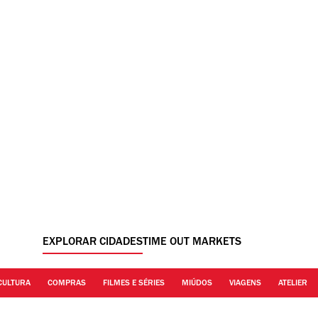
EXPLORAR CIDADES
TIME OUT MARKETS
CULTURA
COMPRAS
FILMES E SÉRIES
MIÚDOS
VIAGENS
ATELIER