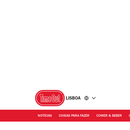
Ir
Ir
para
para
o
o
conteúdo
rodapé
LISBOA
NOTÍCIAS
COISAS PARA FAZER
COMER & BEBER