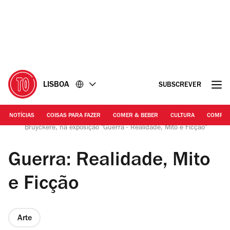
Ir
Ir
para
para
o
o
conteúdo
rodapé
LISBOA
SUBSCREVER
NOTÍCIAS
COISAS PARA FAZER
COMER & BEBER
CULTURA
COMPR
Vasco Vilhena | 'No Life Lost II' (2015), de Berlinde De
Bruyckere, na exposição "Guerra - Realidade, Mito e Ficção"
Guerra: Realidade, Mito
e Ficção
Arte