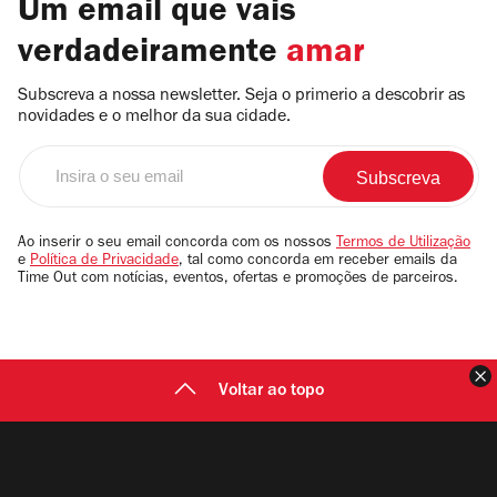
Um email que vais
verdadeiramente
amar
Subscreva a nossa newsletter. Seja o primerio a descobrir as
novidades e o melhor da sua cidade.
Insira
o
seu
email
Ao inserir o seu email concorda com os nossos
Termos de Utilização
e
Política de Privacidade
, tal como concorda em receber emails da
Time Out com notícias, eventos, ofertas e promoções de parceiros.
F
Voltar ao topo