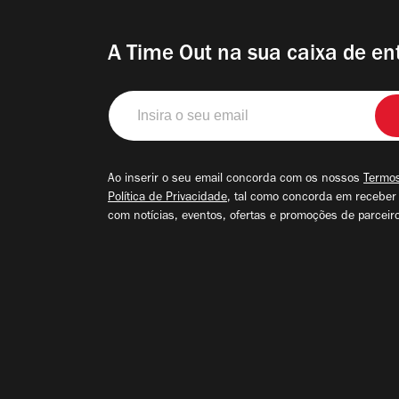
A Time Out na sua caixa de en
Insira
o
seu
email
Ao inserir o seu email concorda com os nossos
Termos
Política de Privacidade
, tal como concorda em receber
com notícias, eventos, ofertas e promoções de parceir