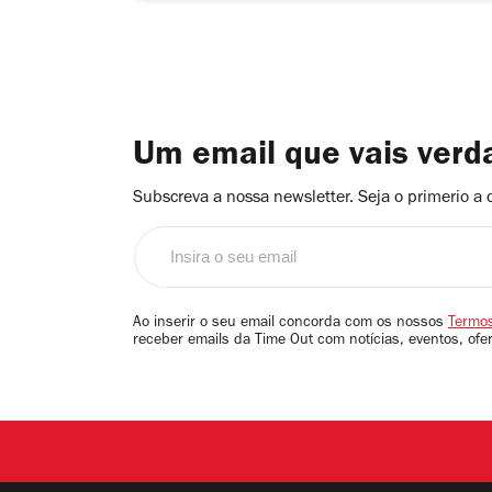
Um email que vais ver
Subscreva a nossa newsletter. Seja o primerio a 
Insira
o
seu
email
Ao inserir o seu email concorda com os nossos
Termos
receber emails da Time Out com notícias, eventos, ofe