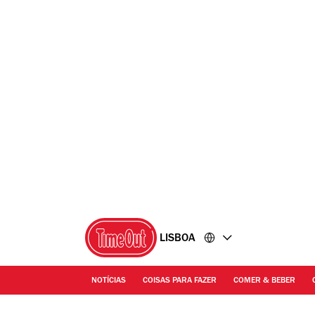
Ir
Ir
para
para
o
o
conteúdo
rodapé
LISBOA
NOTÍCIAS
COISAS PARA FAZER
COMER & BEBER