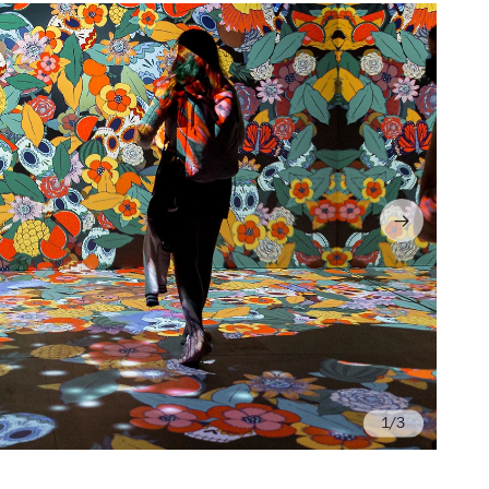
/3
©D