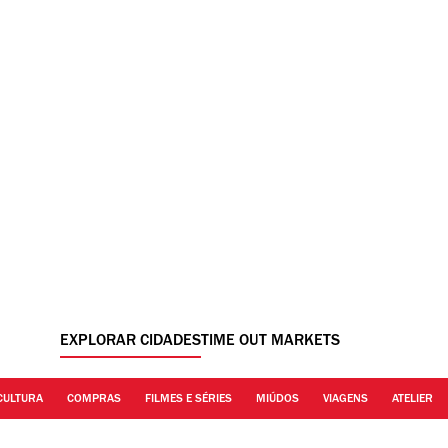
EXPLORAR CIDADES
TIME OUT MARKETS
CULTURA
COMPRAS
FILMES E SÉRIES
MIÚDOS
VIAGENS
ATELIER