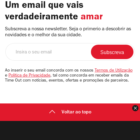
Um email que vais
verdadeiramente
amar
Subscreva a nossa newsletter. Seja o primerio a descobrir as
novidades e o melhor da sua cidade.
Insira
o
seu
email
Ao inserir o seu email concorda com os nossos
Termos de Utilização
e
Política de Privacidade
, tal como concorda em receber emails da
Time Out com notícias, eventos, ofertas e promoções de parceiros.
F
Voltar ao topo