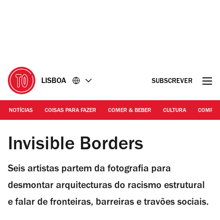
Ir
Ir
para
para
o
o
conteúdo
rodapé
LISBOA
SUBSCREVER
NOTÍCIAS
COISAS PARA FAZER
COMER & BEBER
CULTURA
COMPR
Gloria Oyarzabal | Invisible Borders
Invisible Borders
Seis artistas partem da fotografia para
desmontar arquitecturas do racismo estrutural
e falar de fronteiras, barreiras e travões sociais.