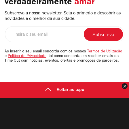
verdadeiramente
amar
Subscreva a nossa newsletter. Seja o primerio a descobrir as
novidades e o melhor da sua cidade.
Insira
o
seu
email
Ao inserir o seu email concorda com os nossos
Termos de Utilização
e
Política de Privacidade
, tal como concorda em receber emails da
Time Out com notícias, eventos, ofertas e promoções de parceiros.
F
Voltar ao topo