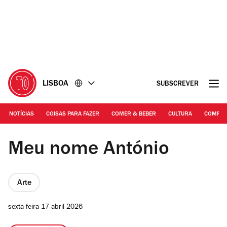
Ir
Ir
para
para
o
o
conteúdo
rodapé
LISBOA
SUBSCREVER
NOTÍCIAS
COISAS PARA FAZER
COMER & BEBER
CULTURA
COMPR
Teresa Couto Pinto
Meu nome António
Arte
sexta-feira 17 abril 2026