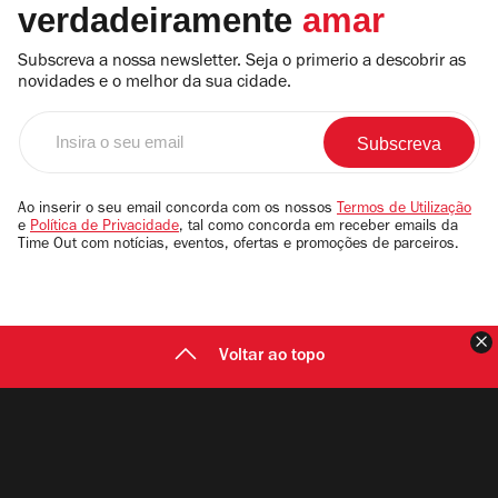
verdadeiramente
amar
Subscreva a nossa newsletter. Seja o primerio a descobrir as
novidades e o melhor da sua cidade.
Insira
o
seu
email
Ao inserir o seu email concorda com os nossos
Termos de Utilização
e
Política de Privacidade
, tal como concorda em receber emails da
Time Out com notícias, eventos, ofertas e promoções de parceiros.
F
Voltar ao topo