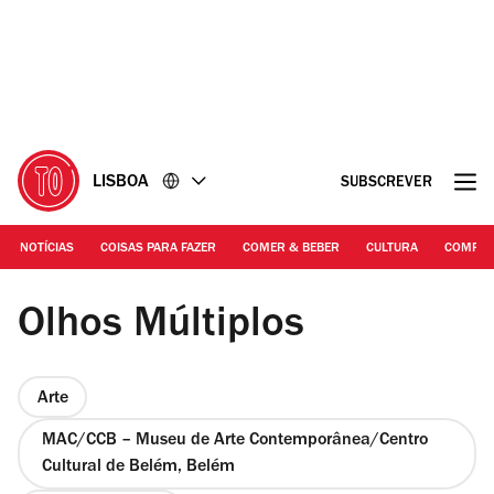
Ir
Ir
para
para
o
o
conteúdo
rodapé
LISBOA
SUBSCREVER
NOTÍCIAS
COISAS PARA FAZER
COMER & BEBER
CULTURA
COMPR
António Jorge Silva | Lubaina Himid
Olhos Múltiplos
Arte
MAC/CCB – Museu de Arte Contemporânea/Centro
Cultural de Belém, Belém