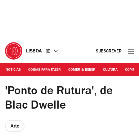
Ir
Ir
para
para
o
o
conteúdo
rodapé
LISBOA
SUBSCREVER
NOTÍCIAS
COISAS PARA FAZER
COMER & BEBER
CULTURA
COMPR
DR | Ponto de Rutura
'Ponto de Rutura', de
Blac Dwelle
Arte