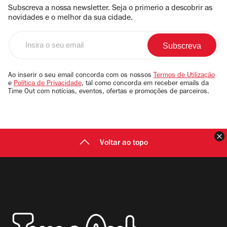
Subscreva a nossa newsletter. Seja o primerio a descobrir as
novidades e o melhor da sua cidade.
Insira
o
seu
email
Ao inserir o seu email concorda com os nossos
Termos de Utilização
e
Política de Privacidade
, tal como concorda em receber emails da
Time Out com notícias, eventos, ofertas e promoções de parceiros.
F
Voltar ao topo