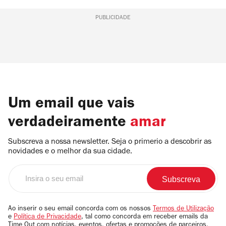
PUBLICIDADE
Um email que vais
verdadeiramente
amar
Subscreva a nossa newsletter. Seja o primerio a descobrir as
novidades e o melhor da sua cidade.
Insira
o
seu
email
Ao inserir o seu email concorda com os nossos
Termos de Utilização
e
Política de Privacidade
, tal como concorda em receber emails da
Time Out com notícias, eventos, ofertas e promoções de parceiros.