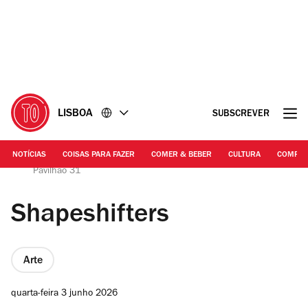
Ir
Ir
para
para
o
o
conteúdo
rodapé
LISBOA
SUBSCREVER
NOTÍCIAS
COISAS PARA FAZER
COMER & BEBER
CULTURA
COMPR
António Azevedo | Obras de Pedro Martins, "Shapeshifters",
Pavilhão 31
Shapeshifters
Arte
quarta-feira 3 junho 2026