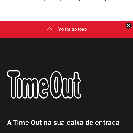
F
Voltar ao topo
A Time Out na sua caixa de entrada