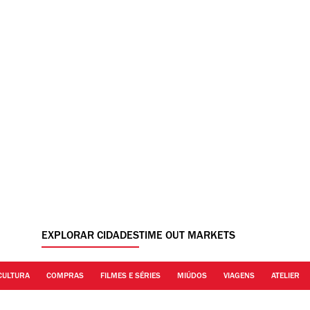
EXPLORAR CIDADES
TIME OUT MARKETS
CULTURA
COMPRAS
FILMES E SÉRIES
MIÚDOS
VIAGENS
ATELIER