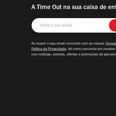
A Time Out na sua caixa de en
Insira
o
seu
email
Ao inserir o seu email concorda com os nossos
Termos
Política de Privacidade
, tal como concorda em receber
com notícias, eventos, ofertas e promoções de parceir