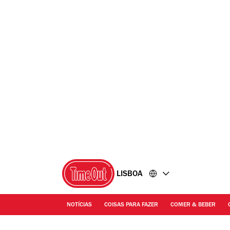
Ir
Ir
para
para
o
o
conteúdo
rodapé
LISBOA
NOTÍCIAS
COISAS PARA FAZER
COMER & BEBER