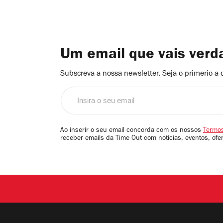
Um email que vais ver
Subscreva a nossa newsletter. Seja o primerio a 
Insira
o
seu
email
Ao inserir o seu email concorda com os nossos
Termos
receber emails da Time Out com notícias, eventos, ofe