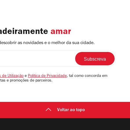
dadeiramente
amar
descobrir as novidades e o melhor da sua cidade.
 de Utilização
e
Política de Privacidade
, tal como concorda em
rtas e promoções de parceiros.
Voltar ao topo