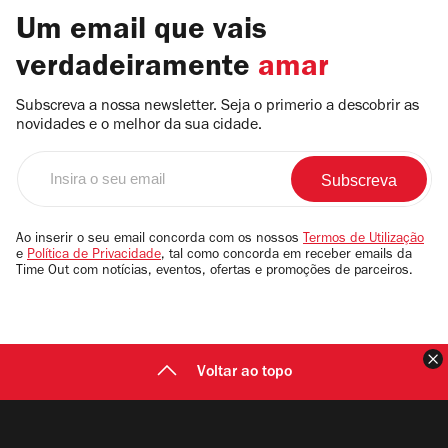
Um email que vais
verdadeiramente
amar
Subscreva a nossa newsletter. Seja o primerio a descobrir as
novidades e o melhor da sua cidade.
Insira
o
seu
email
Ao inserir o seu email concorda com os nossos
Termos de Utilização
e
Política de Privacidade
, tal como concorda em receber emails da
Time Out com notícias, eventos, ofertas e promoções de parceiros.
F
Voltar ao topo