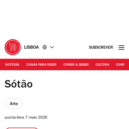
Ir
Ir
para
para
o
o
conteúdo
rodapé
LISBOA
SUBSCREVER
NOTÍCIAS
COISAS PARA FAZER
COMER & BEBER
CULTURA
COMPR
DR
Sótão
Arte
quinta-feira 7 maio 2026