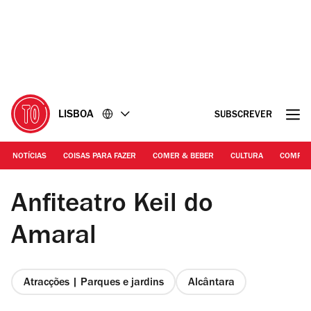
Ir
Ir
para
para
o
o
conteúdo
rodapé
LISBOA
SUBSCREVER
NOTÍCIAS
COISAS PARA FAZER
COMER & BEBER
CULTURA
COMPR
Arlindo Camacho | Miradouro Keil do Amaral
Anfiteatro Keil do
Amaral
Atracções | Parques e jardins
Alcântara