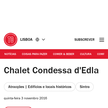
Ir
Ir
para
para
o
o
conteúdo
rodapé
LISBOA
SUBSCREVER
NOTÍCIAS
COISAS PARA FAZER
COMER & BEBER
CULTURA
COMPR
@Giorgio Bordino
Chalet Condessa d'Edla
Atracções | Edifícios e locais históricos
Sintra
quinta-feira 3 novembro 2016