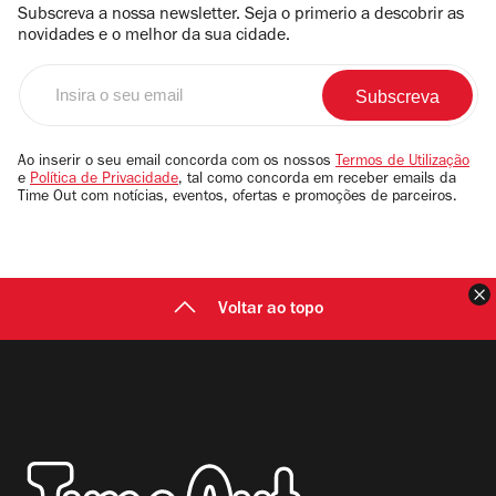
Subscreva a nossa newsletter. Seja o primerio a descobrir as
novidades e o melhor da sua cidade.
Insira
o
seu
email
Ao inserir o seu email concorda com os nossos
Termos de Utilização
e
Política de Privacidade
, tal como concorda em receber emails da
Time Out com notícias, eventos, ofertas e promoções de parceiros.
F
Voltar ao topo