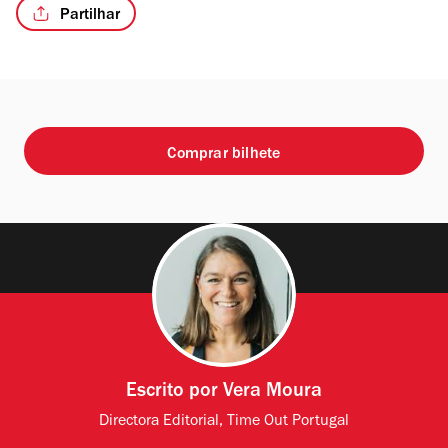
Partilhar
Comprar bilhete
Escrito por
Vera Moura
Directora Editorial, Time Out Portugal