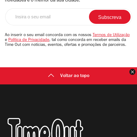
novidades e o melhor da sua cidade.
Insira
o
seu
email
Ao inserir o seu email concorda com os nossos
Termos de Utilização
e
Política de Privacidade
, tal como concorda em receber emails da
Time Out com notícias, eventos, ofertas e promoções de parceiros.
F
Voltar ao topo