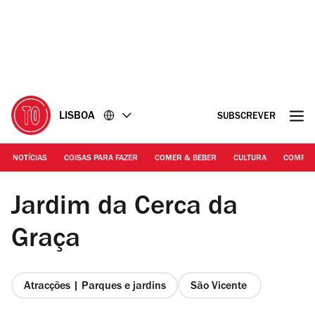
Ir
Ir
para
para
o
o
conteúdo
rodapé
LISBOA
SUBSCREVER
NOTÍCIAS
COISAS PARA FAZER
COMER & BEBER
CULTURA
COMPR
©Arlindo Camacho
Jardim da Cerca da
Graça
Atracções | Parques e jardins
São Vicente