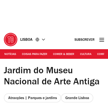
Ir
Ir
para
para
o
o
conteúdo
rodapé
LISBOA
SUBSCREVER
NOTÍCIAS
COISAS PARA FAZER
COMER & BEBER
CULTURA
COMPR
jardins Abertos
Jardim do Museu
Nacional de Arte Antiga
Atracções | Parques e jardins
Grande Lisboa