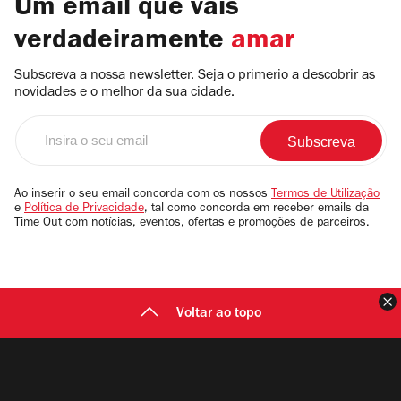
Um email que vais
verdadeiramente
amar
Subscreva a nossa newsletter. Seja o primerio a descobrir as
novidades e o melhor da sua cidade.
Insira
o
seu
email
Ao inserir o seu email concorda com os nossos
Termos de Utilização
e
Política de Privacidade
, tal como concorda em receber emails da
Time Out com notícias, eventos, ofertas e promoções de parceiros.
F
Voltar ao topo