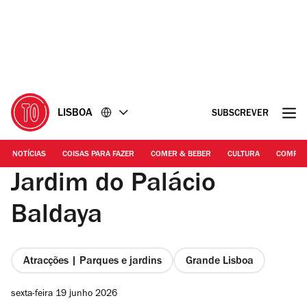
Ir
Ir
para
para
o
o
conteúdo
rodapé
LISBOA
SUBSCREVER
NOTÍCIAS
COISAS PARA FAZER
COMER & BEBER
CULTURA
COMPR
Jardim do Palácio
Baldaya
Atracções | Parques e jardins
Grande Lisboa
sexta-feira 19 junho 2026