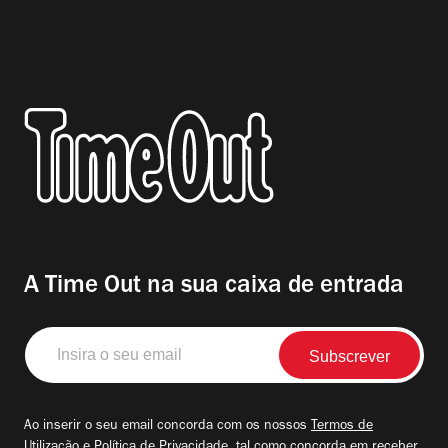
A Time Out na sua caixa de entrada
Insira
o
seu
email
Ao inserir o seu email concorda com os nossos
Termos de
Utilização
e
Política de Privacidade
, tal como concorda em receber