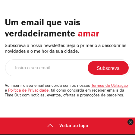
Um email que vais
verdadeiramente
amar
Subscreva a nossa newsletter. Seja o primerio a descobrir as
novidades e o melhor da sua cidade.
Insira
o
seu
email
Ao inserir o seu email concorda com os nossos
Termos de Utilização
e
Política de Privacidade
, tal como concorda em receber emails da
Time Out com notícias, eventos, ofertas e promoções de parceiros.
F
Voltar ao topo