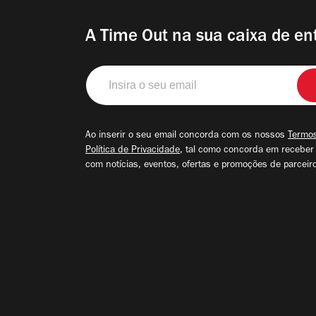
A Time Out na sua caixa de en
Insira
o
seu
email
Ao inserir o seu email concorda com os nossos
Termos
Política de Privacidade
, tal como concorda em receber
com notícias, eventos, ofertas e promoções de parceir