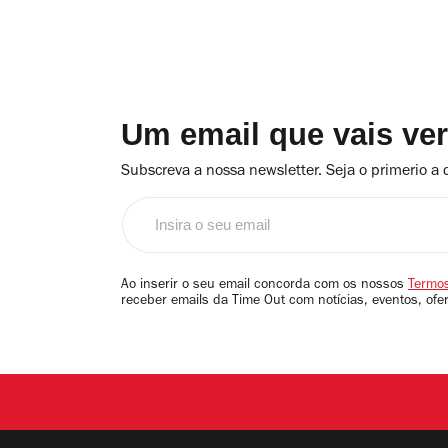
Um email que vais ve
Subscreva a nossa newsletter. Seja o primerio a 
Insira
o
seu
email
Ao inserir o seu email concorda com os nossos
Termos
receber emails da Time Out com notícias, eventos, ofe