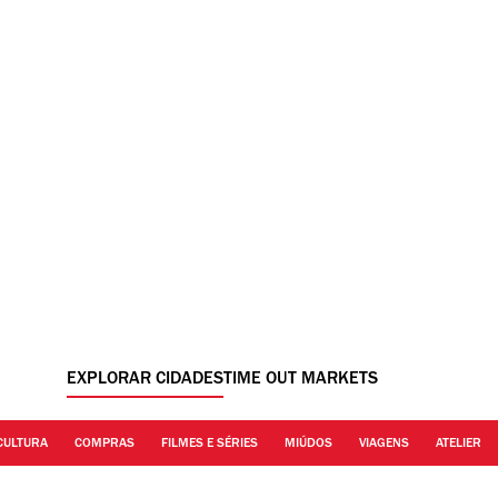
EXPLORAR CIDADES
TIME OUT MARKETS
CULTURA
COMPRAS
FILMES E SÉRIES
MIÚDOS
VIAGENS
ATELIER