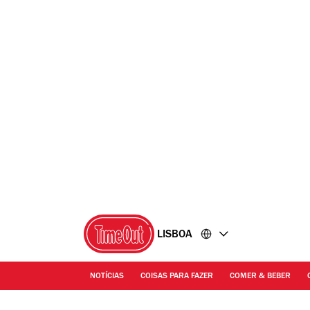
Ir
Ir
para
para
o
o
conteúdo
rodapé
LISBOA
NOTÍCIAS
COISAS PARA FAZER
COMER & BEBER