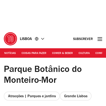
Ir
Ir
para
para
o
o
conteúdo
rodapé
LISBOA
SUBSCREVER
NOTÍCIAS
COISAS PARA FAZER
COMER & BEBER
CULTURA
COMPR
DR | Parque Botânico do Monteiro-Mor
Parque Botânico do
Monteiro-Mor
Atracções | Parques e jardins
Grande Lisboa