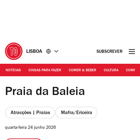
Ir
Ir
para
para
o
o
conteúdo
rodapé
LISBOA
SUBSCREVER
NOTÍCIAS
COISAS PARA FAZER
COMER & BEBER
CULTURA
COMPR
Fotografia: Vitor Oliveira/ Wikipedia
Praia da Baleia
Atracções | Praias
Mafra/Ericeira
quarta-feira 24 junho 2026