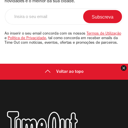
novidades e o melhor da sua cidade.
Insira
o
seu
email
Ao inserir o seu email concorda com os nossos
Termos de Utilização
e
Política de Privacidade
, tal como concorda em receber emails da
Time Out com notícias, eventos, ofertas e promoções de parceiros.
F
Voltar ao topo