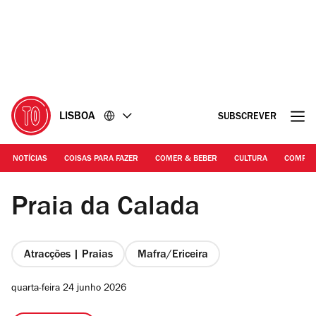
Ir
Ir
para
para
o
o
conteúdo
rodapé
LISBOA
SUBSCREVER
NOTÍCIAS
COISAS PARA FAZER
COMER & BEBER
CULTURA
COMPR
Fotografia: Arlindo Camacho | Praia da Calada
Praia da Calada
Atracções | Praias
Mafra/Ericeira
quarta-feira 24 junho 2026