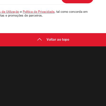
 de Utilização
e
Política de Privacidade
, tal como concorda em
rtas e promoções de parceiros.
Voltar ao topo