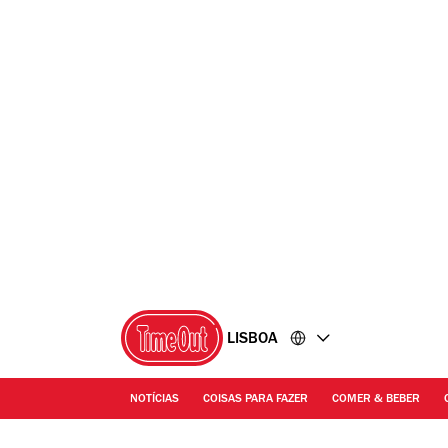
Ir
Ir
para
para
o
o
conteúdo
rodapé
LISBOA
NOTÍCIAS
COISAS PARA FAZER
COMER & BEBER