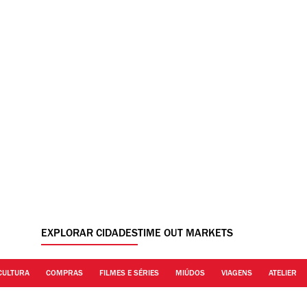
EXPLORAR CIDADES
TIME OUT MARKETS
CULTURA
COMPRAS
FILMES E SÉRIES
MIÚDOS
VIAGENS
ATELIER