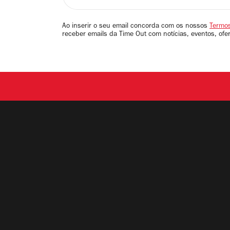
seu
email
Ao inserir o seu email concorda com os nossos
Termos
receber emails da Time Out com notícias, eventos, ofe