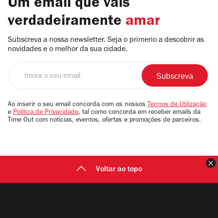
Um email que vais
verdadeiramente
amar
Subscreva a nossa newsletter. Seja o primerio a descobrir as
novidades e o melhor da sua cidade.
Insira
o
seu
email
Ao inserir o seu email concorda com os nossos
Termos de Utilização
e
Política de Privacidade
, tal como concorda em receber emails da
Time Out com notícias, eventos, ofertas e promoções de parceiros.
F
Voltar ao topo