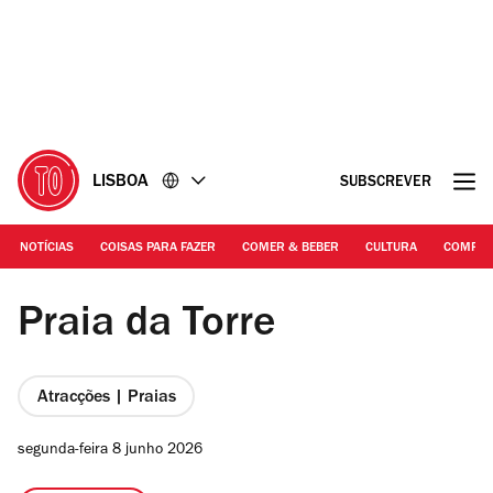
Ir
Ir
para
para
o
o
conteúdo
rodapé
LISBOA
SUBSCREVER
NOTÍCIAS
COISAS PARA FAZER
COMER & BEBER
CULTURA
COMPR
Fotografia: Arlindo Camacho | Praia da Torre
Praia da Torre
Atracções | Praias
segunda-feira 8 junho 2026