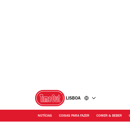
Ir
Ir
para
para
o
o
conteúdo
rodapé
LISBOA
NOTÍCIAS
COISAS PARA FAZER
COMER & BEBER