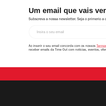
Um email que vais ve
Subscreva a nossa newsletter. Seja o primerio a 
Insira
o
seu
email
Ao inserir o seu email concorda com os nossos
Termos
receber emails da Time Out com notícias, eventos, ofe