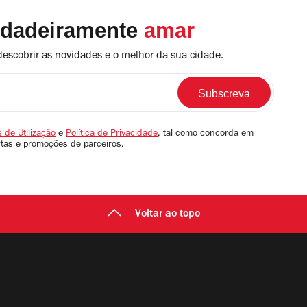
rdadeiramente
amar
descobrir as novidades e o melhor da sua cidade.
 de Utilização
e
Política de Privacidade
, tal como concorda em
rtas e promoções de parceiros.
Voltar ao topo