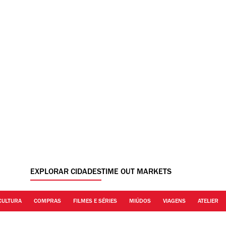
EXPLORAR CIDADES
TIME OUT MARKETS
CULTURA
COMPRAS
FILMES E SÉRIES
MIÚDOS
VIAGENS
ATELIER