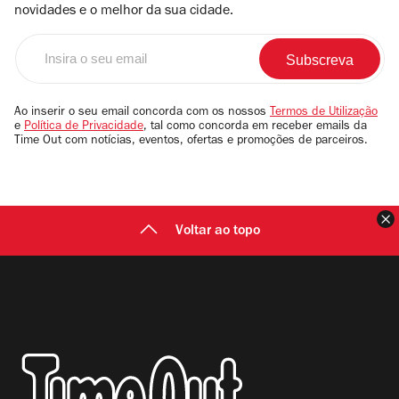
novidades e o melhor da sua cidade.
Insira
o
seu
email
Ao inserir o seu email concorda com os nossos
Termos de Utilização
e
Política de Privacidade
, tal como concorda em receber emails da
Time Out com notícias, eventos, ofertas e promoções de parceiros.
F
Voltar ao topo