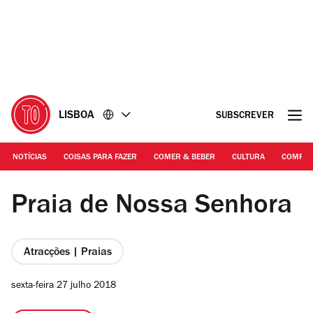
Ir
Ir
para
para
o
o
conteúdo
rodapé
LISBOA
SUBSCREVER
NOTÍCIAS
COISAS PARA FAZER
COMER & BEBER
CULTURA
COMPR
Photograph: Arlindo Camacho | Praia de Nossa Senhora
Praia de Nossa Senhora
Atracções | Praias
sexta-feira 27 julho 2018