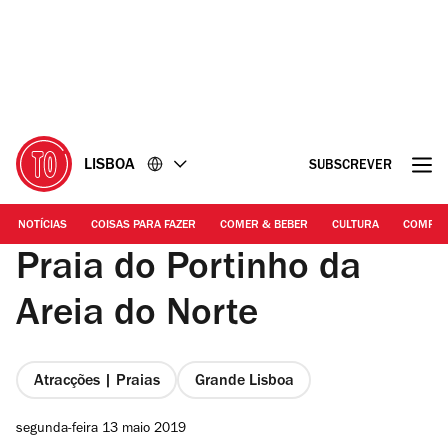
Ir
Ir
para
para
o
o
conteúdo
rodapé
LISBOA
SUBSCREVER
NOTÍCIAS
COISAS PARA FAZER
COMER & BEBER
CULTURA
COMPR
Praia do Portinho da
Areia do Norte
Atracções | Praias
Grande Lisboa
segunda-feira 13 maio 2019