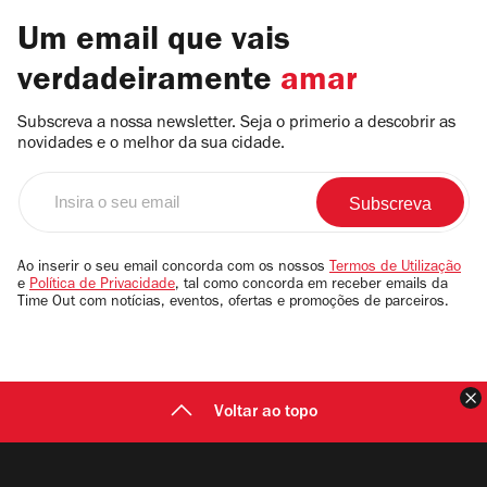
Um email que vais
verdadeiramente
amar
Subscreva a nossa newsletter. Seja o primerio a descobrir as
novidades e o melhor da sua cidade.
Insira
o
seu
email
Ao inserir o seu email concorda com os nossos
Termos de Utilização
e
Política de Privacidade
, tal como concorda em receber emails da
Time Out com notícias, eventos, ofertas e promoções de parceiros.
F
Voltar ao topo