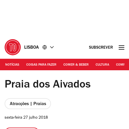
Ir
Ir
para
para
o
o
conteúdo
rodapé
LISBOA
SUBSCREVER
NOTÍCIAS
COISAS PARA FAZER
COMER & BEBER
CULTURA
COMPR
Fotografia: Arlindo Camacho | Praia dos Aivados
Praia dos Aivados
Atracções | Praias
sexta-feira 27 julho 2018