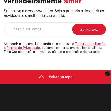
verdadeiramente
amar
Subscreva a nossa newsletter. Seja o primerio a descobrir as
novidades e o melhor da sua cidade.
Insira
o
seu
email
Ao inserir o seu email concorda com os nossos
Termos de Utilização
e
Política de Privacidade
, tal como concorda em receber emails da
Time Out com notícias, eventos, ofertas e promoções de parceiros.
F
Voltar ao topo